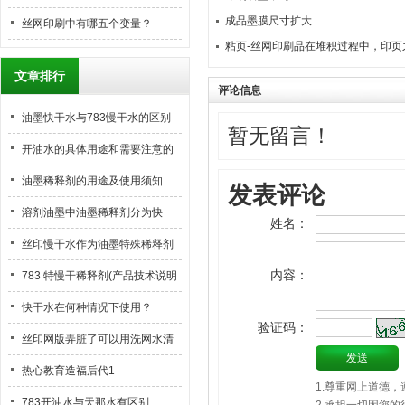
成品墨膜尺寸扩大
水对不对？为什么？
丝网印刷中有哪五个变量？
粘页-丝网印刷品在堆积过程中，印
故障。
文章排行
评论信息
油墨快干水与783慢干水的区别
暂无留言！
开油水的具体用途和需要注意的
地方
油墨稀释剂的用途及使用须知
发表评论
溶剂油墨中油墨稀释剂分为快
姓名：
干、中干和慢干型，这些类型分
丝印慢干水作为油墨特殊稀释剂
别在什么情况下使用？
内容：
的使用方法
783 特慢干稀释剂(产品技术说明
书-msds)
快干水在何种情况下使用？
验证码：
丝印网版弄脏了可以用洗网水清
洗网版
热心教育造福后代1
1.尊重网上道德
783开油水与天那水有区别