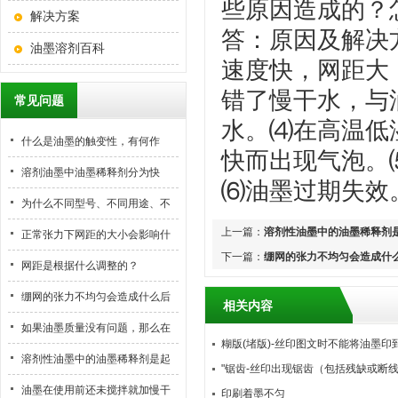
些原因造成的？
解决方案
答：原因及解决
油墨溶剂百科
速度快，网距大
错了慢干水，与
常见问题
水
。
⑷在高温低
什么是油墨的触变性，有何作
快而出现气泡。
用？
溶剂油墨中油墨稀释剂分为快
⑹油墨过期失效
干、中干和慢干型，这些类型分
为什么不同型号、不同用途、不
上一篇：
溶剂性油墨中的油墨稀释剂
别在什么情况下使用？
同供应商的油墨必须使用不同的
正常张力下网距的大小会影响什
下一篇：
绷网的张力不均匀会造成什
油墨稀释剂？当油墨稀释剂用
么？
网距是根据什么调整的？
错，会产生什么后果？
绷网的张力不均匀会造成什么后
相关内容
果？
如果油墨质量没有问题，那么在
糊版(堵版)-丝印图文时不能将油墨印
丝印过程中有气泡产生是由哪些
溶剂性油墨中的油墨稀释剂是起
"锯齿-丝印出现锯齿（包括残缺或断线
原因造成的？怎么解决？
什么作用？
油墨在使用前还未搅拌就加慢干
印刷着墨不匀