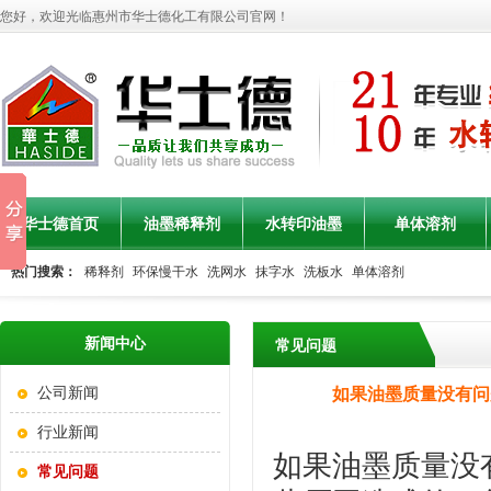
您好，欢迎光临惠州市华士德化工有限公司官网！
华士德首页
油墨稀释剂
水转印油墨
单体溶剂
热门搜索：
稀释剂
环保慢干水
洗网水
抹字水
洗板水
单体溶剂
联系华士德
水转印油墨产品
新闻中心
常见问题
公司新闻
如果油墨质量没有问
行业新闻
如果油墨质量没
常见问题