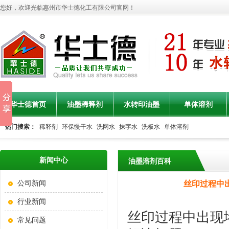
您好，欢迎光临惠州市华士德化工有限公司官网！
华士德首页
油墨稀释剂
水转印油墨
单体溶剂
热门搜索：
稀释剂
环保慢干水
洗网水
抹字水
洗板水
单体溶剂
联系华士德
水转印油墨产品
新闻中心
油墨溶剂百科
公司新闻
丝印过程中
行业新闻
丝印过程中出现
常见问题