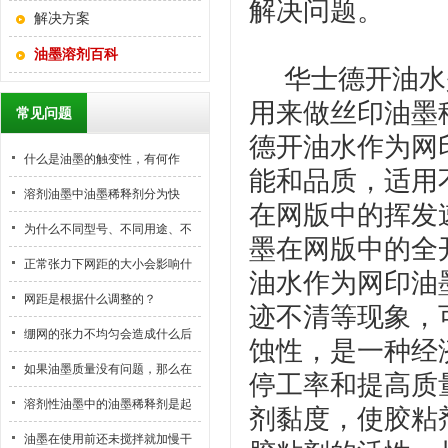
解决问题。
解决方案
油墨溶剂百科
华士德开油水
用来做丝印油墨
常见问题
德开油水作为网
什么是油墨的触变性，有何作
能和品质，适用
用？
溶剂油墨中油墨稀释剂分为快
在网版中的挥发
干、中干和慢干型，这些类型分
为什么不同型号、不同用途、不
墨在网版中的全
别在什么情况下使用？
同供应商的油墨必须使用不同的
正常张力下网距的大小会影响什
油水作为网印油
油墨稀释剂？当油墨稀释剂用
么？
网距是根据什么调整的？
迹不清等现象，
错，会产生什么后果？
绷网的张力不均匀会造成什么后
蚀性，是一种经
果？
如果油墨质量没有问题，那么在
停工率和提高质
丝印过程中有气泡产生是由哪些
溶剂性油墨中的油墨稀释剂是起
剂黏度，使胶粘
原因造成的？怎么解决？
什么作用？
油墨在使用前还未搅拌就加慢干