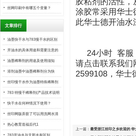
胶粘剂的活性，
水对不对？为什么？
丝网印刷中有哪五个变量？
涂胶常采用华士
此华士德开油水
文章排行
油墨快干水与783慢干水的区别
开油水的具体用途和需要注意的
24
小时
客服
地方
油墨稀释剂的用途及使用须知
请点击联系我们
溶剂油墨中油墨稀释剂分为快
2599108
，华士
干、中干和慢干型，这些类型分
丝印慢干水作为油墨特殊稀释剂
别在什么情况下使用？
的使用方法
783 特慢干稀释剂(产品技术说明
书-msds)
快干水在何种情况下使用？
丝印网版弄脏了可以用洗网水清
洗网版
热心教育造福后代1
上一篇：
最受浙江丝印之乡欢迎的 华
783开油水与天那水有区别