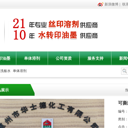
新浪微博
|
联
印油墨
单体溶剂
公司资质
服务支持
新闻
洗板水
单体溶剂
品展示
可撕
编号
类别
点击：