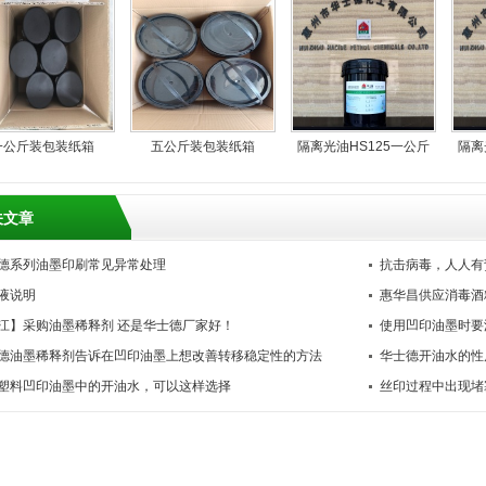
一公斤装包装纸箱
五公斤装包装纸箱
隔离光油HS125一公斤
隔离
关文章
德系列油墨印刷常见异常处理
抗击病毒，人人有
液说明
惠华昌供应消毒酒
江】采购油墨稀释剂 还是华士德厂家好！
使用凹印油墨时要
德油墨稀释剂告诉在凹印油墨上想改善转移稳定性的方法
华士德开油水的性
塑料凹印油墨中的开油水，可以这样选择
丝印过程中出现堵
题。