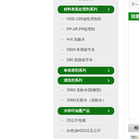
下一
材料表面处理剂系列
我
HSD-199油性消泡剂
PP-2R PP处理剂
H-6 洗板水
580A 专用抹字水
580 高级抹字水
单体溶剂系列
清洗剂系列
206d 洗枪水(阻燃型)
206H天那水（洗枪水）
水转印油墨产品
20公斤包装
相
白色油HS101五公斤