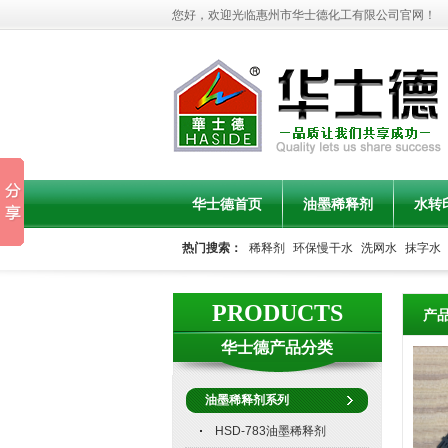
您好，欢迎光临惠州市华士德化工有限公司官网！
华士德首页
油墨稀释剂
水转
热门搜索：
稀释剂
环保慢干水
洗网水
抹字水
联系华士德
水转印油墨产品
PRODUCTS
产
华士德产品分类
油墨稀释剂系列
HSD-783油墨稀释剂