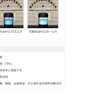
光油HS125五公斤
可撕膜油HS126一公斤
责
精（75%）
添加华士德慢干水
质说明
塞、糊版、边缘墨迹。华士德开油水能帮你解决问