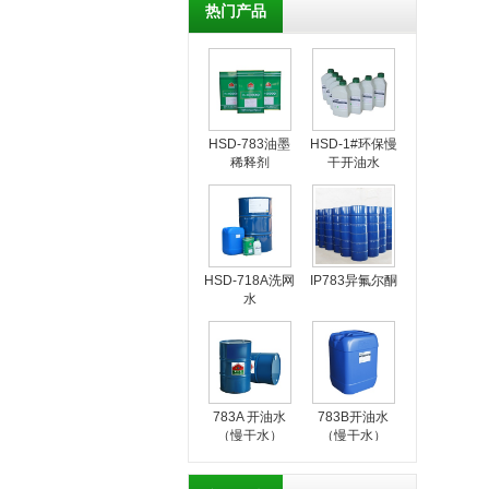
热门产品
HSD-783油墨
HSD-1#环保慢
稀释剂
干开油水
HSD-718A洗网
IP783异氟尔酮
水
783A 开油水
783B开油水
（慢干水）
（慢干水）