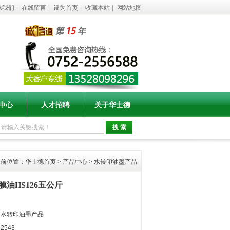
系我们
|
在线留言
|
设为首页
|
收藏本站
|
网站地图
中心
人才招聘
关于华士德
当前位置：
华士德首页
>
产品中心
>
水转印油墨产品
膜油HS126五公斤
：
：水转印油墨产品
2543